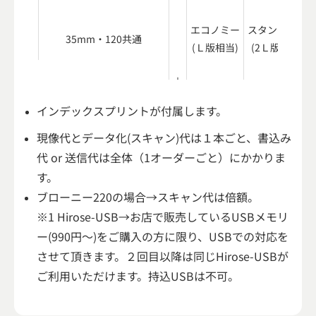
エコノミー
スタンダード
35mm・120共通
(Ｌ版相当)
(2Ｌ版相当)
＋
インデックスプリントが付属します。
現像代とデータ化(スキャン)代は１本ごと、書込み
通常価格 : 880円
770円
990円
代 or 送信代は全体（1オーダーごと）にかかりま
メンバー・学割価格 : 660円
す。
ブローニー220の場合→スキャン代は倍額。
※1 Hirose-USB→お店で販売しているUSBメモリ
ー(990円～)をご購入の方に限り、USBでの対応を
させて頂きます。２回目以降は同じHirose-USBが
ご利用いただけます。持込USBは不可。