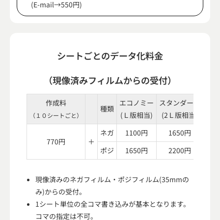
(E-mail→550円)
シートごとのデータ化料金
（現像済みフィルムからの受付）
作成料
エコノミー
スタンダード
種類
(Ｌ版相当)
(2Ｌ版相当)
(4
（１０シートごと）
ネガ
1100円
1650円
3
770円
＋
ポジ
1650円
2200円
4
現像済みのネガフィルム・ポジフィルム(35mmの
み)からの受付。
1シート単位の全コマ書き込みが基本となります。
コマの指定は不可。